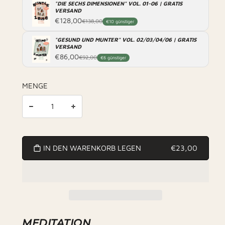
"DIE SECHS DIMENSIONEN" VOL. 01-06 | GRATIS
VERSAND
€128,00
€138,00
€10 günstiger
"GESUND UND MUNTER" VOL. 02/03/04/06 | GRATIS
VERSAND
€86,00
€92,00
€6 günstiger
MENGE
IN DEN WARENKORB LEGEN
€23,00
MEDITATION