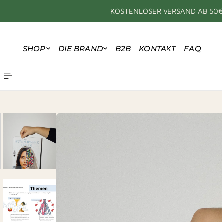
HALT SPRINGEN
KOSTENLOSER VERSAND AB 50
SHOP
DIE BRAND
B2B
KONTAKT
FAQ